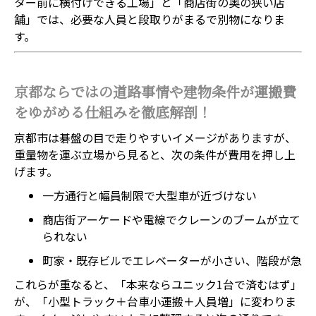
ター前に横付けできる工場」と「商店街の奥の狭い店
舗」では、必要な人員と段取りがまるで別物になりま
す。
京都ならではの道路事情や建物条件が運搬費
をゆがめる仕組みを徹底解剖！
京都市は碁盤の目で走りやすいイメージがありますが、
重量物を運ぶ立場から見ると、次の条件が費用を押し上
げます。
一方通行と幅員制限で大型車が近づけない
商店街アーケードや電線でクレーンのブームが立て
られない
町家・既存ビルでエレベーターが小さい、階段が急
これらが重なると、「本来ならユニック1台で済むはず」
が、「小型トラック＋台車小運搬＋人員増」に変わりま