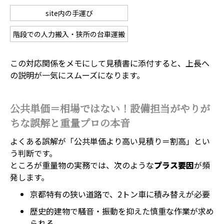
site内の手運び
階段での人力搬入・狭所の台車運搬
この対応関係をメモにして見積書に添付すると、上長へ
の説明が一気にスムーズになります。
公共単価＝相場ではない！設備担当がやりが
ちな誤解と重量プロの本音
よくある誤解が「公共単価より高い見積り＝割高」とい
う判断です。
ところが重量物の実務では、次のような
プラス要因
が頻
発します。
京都特有の狭い道路で、2トン車に積み替えが必要
歴史的建物で騒音・振動を抑えた慎重な作業が求め
られる