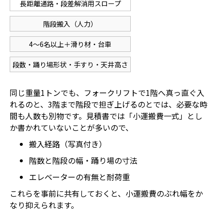
長距離通路・段差解消用スロープ
階段搬入（人力）
4〜6名以上＋滑り材・台車
段数・踊り場形状・手すり・天井高さ
同じ重量1トンでも、フォークリフトで1階へ真っ直ぐ入
れるのと、3階まで階段で担ぎ上げるのとでは、必要な時
間も人数も別物です。見積書では「小運搬費一式」とし
か書かれていないことが多いので、
搬入経路（写真付き）
階数と階段の幅・踊り場の寸法
エレベーターの有無と耐荷重
これらを事前に共有しておくと、小運搬費のぶれ幅をか
なり抑えられます。