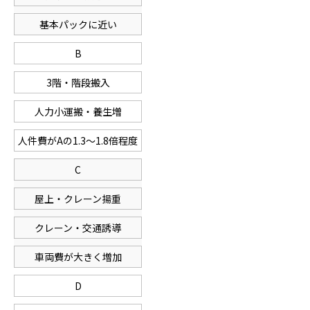
基本パックに近い
B
3階・階段搬入
人力小運搬・養生増
人件費がAの1.3～1.8倍程度
C
屋上・クレーン揚重
クレーン・交通誘導
車両費が大きく増加
D