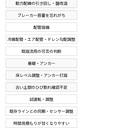
動力配線の引き回し・盤改造
ブレーカー容量を忘れがち
配管設備
冷媒配管・エア配管・ドレン勾配調整
既設流用の可否の判断
基礎・アンカー
床レベル調整・アンカー打設
古い土間のひび割れ確認不足
試運転・調整
既存ラインとの同期・センサー調整
時間見積もりが甘くなりやすい
ホーム
電話
メール
マップ