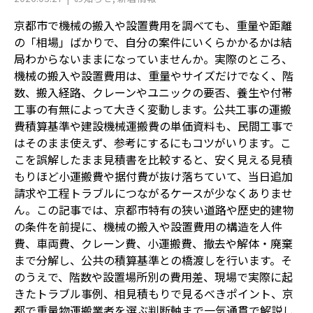
京都市で機械の搬入や設置費用を調べても、重量や距離
の「相場」ばかりで、自分の案件にいくらかかるかは結
局わからないままになっていませんか。実際のところ、
機械の搬入や設置費用は、重量やサイズだけでなく、階
数、搬入経路、クレーンやユニックの要否、養生や付帯
工事の有無によって大きく変動します。公共工事の運搬
費積算基準や建設機械運搬費の単価資料も、民間工事で
はそのまま使えず、参考にするにもコツがいります。こ
こを誤解したまま見積書を比較すると、安く見える見積
もりほど小運搬費や据付費が抜け落ちていて、当日追加
請求や工程トラブルにつながるケースが少なくありませ
ん。この記事では、京都市特有の狭い道路や歴史的建物
の条件を前提に、機械の搬入や設置費用の構造を人件
費、車両費、クレーン費、小運搬費、撤去や解体・廃棄
まで分解し、公共の積算基準との橋渡しを行います。そ
のうえで、階数や設置場所別の費用差、現場で実際に起
きたトラブル事例、相見積もりで見るべきポイント、京
都で重量物運搬業者を選ぶ判断軸まで一気通貫で解説し