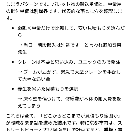
しまうパターンです。パレット物の輸送単価と、重量屋
の据付単価は
別世界
です。代表的な落とし穴を整理しま
す。
距離×重量だけで比較して、安い見積もりを選んだ
ら
→ 当日「階段搬入は別途です」と言われ追加費用
発生
クレーンは不要と思い込み、ユニックのみで発注
→ ブームが届かず、緊急で大型クレーンを手配し
て大幅な追い金
養生を省いた見積もりを選択
→ 床や壁を傷つけて、修繕費が本体の搬入費を超
えてしまう
これらは全て、「どこからどこまでが見積もり範囲か」
が曖昧なまま話を進めた結果です。特に京都市内は、ス
トリートビューと古い図面だけで計画すると、
看板・電