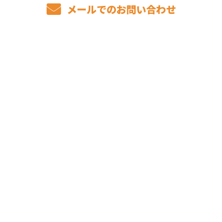
メールでのお問い合わせ
ホーム
事業内容
私たちの仕事
1日の流れ
求職者のみなさまへ
仕事のやりがい
キャリアマップ